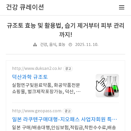
건강 큐레이션
규조토 효능 및 활용법, 습기 제거부터 피부 관리
까지!
2025. 11. 10.
건강, 음식, 효능
http://www.duksan2.co.kr
광고
덕산과학 규조토
실험연구및원료약품, 화공약품전문
쇼핑몰, 벌크제작포장가능, 덕산, 대
정, 준세이
http://www.geopass.com
광고
일본 라쿠텐구매대행-지오패스 사업자회원 특별
혜택
일본 구매/배송대행,안심보험,적립금,착한수수료,배송