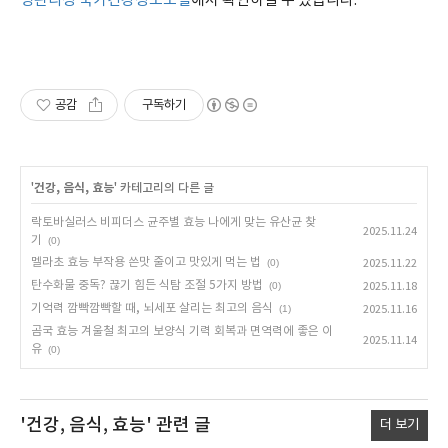
병관리청 국가건강정보포털
에서 확인하실 수 있습니다.
공감
구독하기
'
건강, 음식, 효능
' 카테고리의 다른 글
락토바실러스 비피더스 균주별 효능 나에게 맞는 유산균 찾
2025.11.24
기
(0)
멜라초 효능 부작용 쓴맛 줄이고 맛있게 먹는 법
(0)
2025.11.22
탄수화물 중독? 끊기 힘든 식탐 조절 5가지 방법
(0)
2025.11.18
기억력 깜빡깜빡할 때, 뇌세포 살리는 최고의 음식
(1)
2025.11.16
곰국 효능 겨울철 최고의 보양식 기력 회복과 면역력에 좋은 이
2025.11.14
유
(0)
'건강, 음식, 효능'
관련 글
더 보기