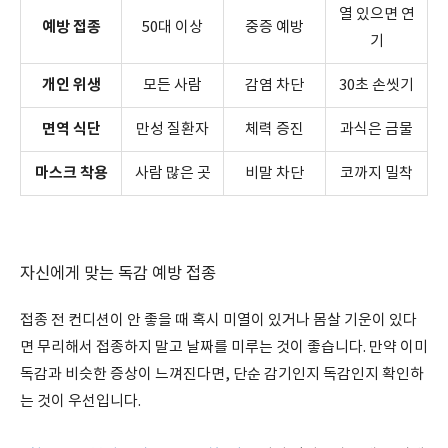
열 있으면 연
예방 접종
50대 이상
중증 예방
기
개인 위생
모든 사람
감염 차단
30초 손씻기
면역 식단
만성 질환자
체력 증진
과식은 금물
마스크 착용
사람 많은 곳
비말 차단
코까지 밀착
자신에게 맞는 독감 예방 접종
접종 전 컨디션이 안 좋을 때 혹시 미열이 있거나 몸살 기운이 있다
면 무리해서 접종하지 말고 날짜를 미루는 것이 좋습니다. 만약 이미
독감과 비슷한 증상이 느껴진다면, 단순 감기인지 독감인지 확인하
는 것이 우선입니다.