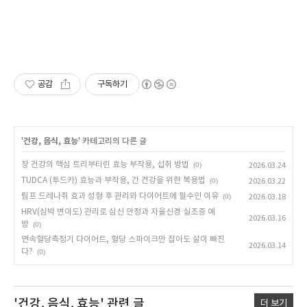
공감
구독하기
'
건강, 음식, 효능
' 카테고리의 다른 글
장 건강의 핵심 트리부티린 효능 부작용, 섭취 방법
(0)
2026.03.24
TUDCA (투드카) 효능과 부작용, 간 건강을 위한 복용법
(0)
2026.03.22
림프 드레나쥐 효과 성형 후 관리와 다이어트에 필수인 이유
(0)
2026.03.18
HRV(심박 변이도) 관리로 심신 안정과 자율신경 실조증 예
2026.03.16
방
(0)
연속혈당측정기 다이어트, 혈당 스파이크만 잡아도 살이 빠진
2026.03.14
다?
(0)
'건강, 음식, 효능'
관련 글
더 보기