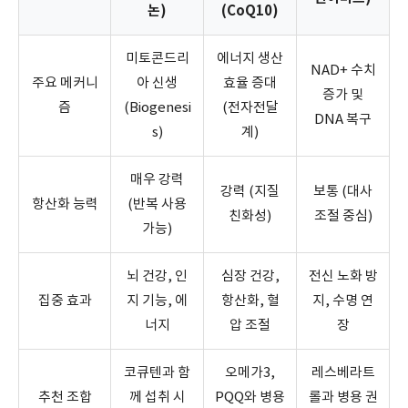
논)
(CoQ10)
미토콘드리
에너지 생산
NAD+ 수치
주요 메커니
아 신생
효율 증대
증가 및
즘
(Biogenesi
(전자전달
DNA 복구
s)
계)
매우 강력
강력 (지질
보통 (대사
항산화 능력
(반복 사용
친화성)
조절 중심)
가능)
뇌 건강, 인
심장 건강,
전신 노화 방
집중 효과
지 기능, 에
항산화, 혈
지, 수명 연
너지
압 조절
장
코큐텐과 함
오메가3,
레스베라트
추천 조합
께 섭취 시
PQQ와 병용
롤과 병용 권