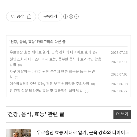
공감
구독하기
'
건강, 음식, 효능
' 카테고리의 다른 글
우르솔산 효능 제대로 알기, 근육 강화와 다이어트 효과
(0)
2026.07.16
천연 소화제 디아스타아제 효능, 풍부한 음식과 효과적인 활용
2026.07.11
방법
(0)
자꾸 재발하는 다래끼 원인 분석과 빠른 회복을 돕는 눈 관
2026.07.03
리
(0)
에스메틸메티오닌 효능, 위장 보호 권장량과 주의사항
(0)
2026.06.30
위 건강 성분 바타민u 효능 및 효과적인 섭취 방법
(0)
2026.06.27
'건강, 음식, 효능'
관련 글
더 보기
우르솔산 효능 제대로 알기, 근육 강화와 다이어트