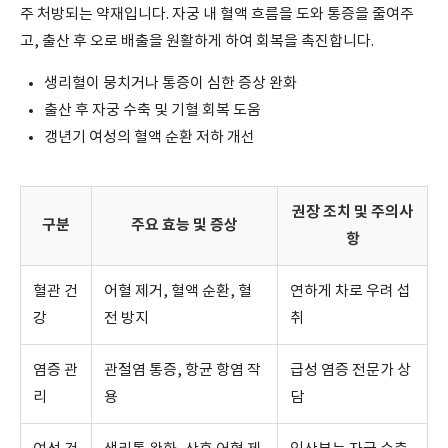
주 처방되는 약재입니다. 자궁 내 혈액 흐름을 도와 통증을 줄여주
고, 출산 후 오로 배출을 원활하게 하여 회복을 촉진합니다.
생리혈이 뭉치거나 통증이 심한 증상 완화
출산 후 자궁 수축 및 기혈 회복 도움
갱년기 여성의 혈액 순환 저하 개선
권장 조치 및 주의사
구분
주요 효능 및 증상
항
혈관 건
어혈 제거, 혈액 순환, 혈
연하게 차로 우려 섭
강
전 방지
취
염증 관
관절염 통증, 항균 항염 작
급성 염증 전문가 상
리
용
담