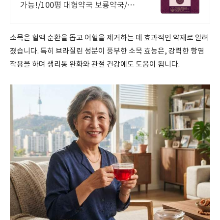
가능!/100평 대형약국 보룡약국/친
절 상담! /종로 스타일 대형약국/대량
구매/무료주차/기업납품/건강기능식
품 택배 무료 발송
소목은 혈액 순환을 돕고 어혈을 제거하는 데 효과적인 약재로 알려
졌습니다. 특히 브라질린 성분이 풍부한 소목 효능은, 강력한 항염
작용을 하며 생리통 완화와 관절 건강에도 도움이 됩니다.