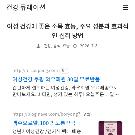
건강 큐레이션
여성 건강에 좋은 소목 효능, 주요 성분과 효과적
인 섭취 방법
2026. 7. 8.
건강, 음식, 효능
http://m.coupang.com
광고
여성건강 쿠팡 와우회원 30일 무료반품
간편하게 섭취하는 여성건강, 와우회원 무료배송으로
만나보세요. 비타민, 생기 있는 하루! 오늘주문 내일도
착 로켓배송으로 시작하세요.
https://blog.naver.com/boryong7
광고
백수오로얄,100평 보룡약국 대
형약국/태릉입구,육사 근처
갱년기여성건강 /건기식 택배 배송