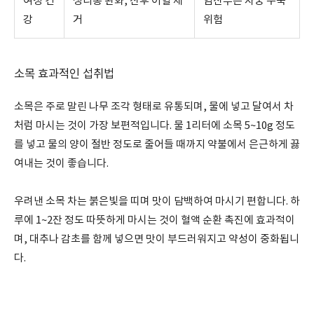
여성 건
생리통 완화, 산후 어혈 제
임산부는 자궁 수축
강
거
위험
소목 효과적인 섭취법
소목은 주로 말린 나무 조각 형태로 유통되며, 물에 넣고 달여서 차
처럼 마시는 것이 가장 보편적입니다. 물 1리터에 소목 5~10g 정도
를 넣고 물의 양이 절반 정도로 줄어들 때까지 약불에서 은근하게 끓
여내는 것이 좋습니다.
우려낸 소목 차는 붉은빛을 띠며 맛이 담백하여 마시기 편합니다. 하
루에 1~2잔 정도 따뜻하게 마시는 것이 혈액 순환 촉진에 효과적이
며, 대추나 감초를 함께 넣으면 맛이 부드러워지고 약성이 중화됩니
다.