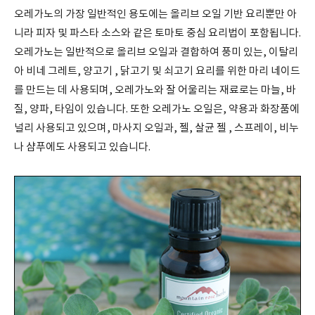
오레가노의 가장 일반적인 용도에는 올리브 오일 기반 요리뿐만 아
니라 피자 및 파스타 소스와 같은 토마토 중심 요리법이 포함됩니다
.
오레가노는 일반적으로 올리브 오일과 결합하여 풍미 있는
,
이탈리
아 비네 그레트
,
양고기
,
닭고기 및 쇠고기 요리를 위한 마리 네이드
를 만드는 데 사용되며
,
오레가노와 잘 어울리는 재료로는 마늘
,
바
질
,
양파
,
타임이 있습니다
.
또한 오레가노 오일은
,
약용과 화장품에
널리 사용되고 있으며
,
마사지 오일과
,
젤
,
살균 젤
,
스프레이
,
비누
나 샴푸에도 사용되고 있습니다
.