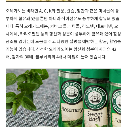
오레가노는 비타민
A, C, K
와 철분
,
칼슘
,
망간과 같은 미네랄이 풍
부하게 함유돼 있을 뿐만 아니라 식이섬유도 풍부하게 함유돼 있습
니다
.
특히 오레가노에는
,
카바크 롤과 티몰
,
리모넨
,
테르피넨
, 오
시메네, 카리오필렌 등의 항산화 성분이 풍부하게 함유돼 있어 활성
산소를 없애는데 도움을 주고 다양한 질병을 예방하는 항균
,
항염증
기능이 있습니다
.
신선한 오레가노에는 항산화 성분이 사과의
42
배
,
감자의
30
배
,
블루베리의
4
배나 더 많이 들어 있습니다
.