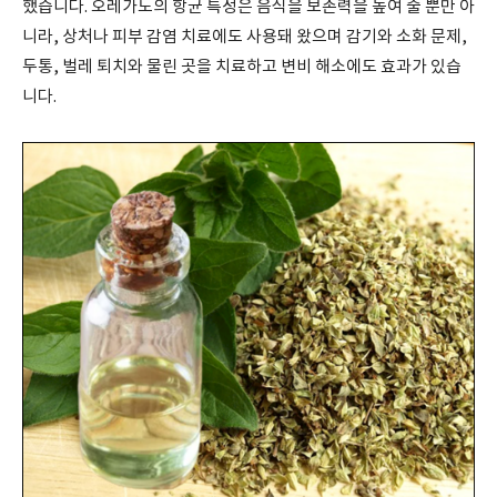
했습니다
.
오레가노의 항균 특성은 음식을 보존력을 높여 줄 뿐만 아
니라
,
상처나 피부 감염 치료에도 사용돼 왔으며 감기와 소화 문제
,
두통
,
벌레 퇴치와 물린 곳을 치료하고 변비 해소에도 효과가 있습
니다
.