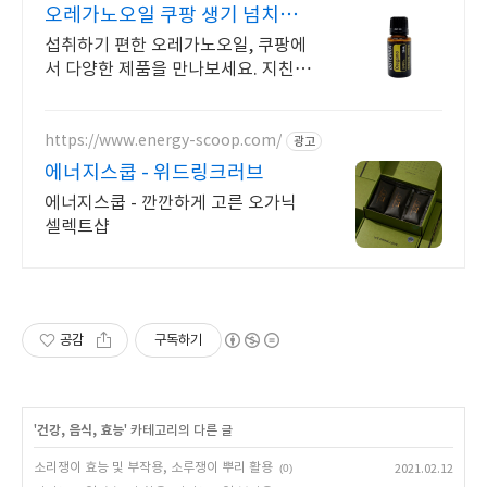
오레가노오일 쿠팡 생기 넘치는
하루 활력을
섭취하기 편한 오레가노오일, 쿠팡에
서 다양한 제품을 만나보세요. 지친
일상, 당신의 몸에 생기를 더하는 건
강한 선택을 쿠팡에서.
https://www.energy-scoop.com/
광고
에너지스쿱 - 위드링크러브
에너지스쿱 - 깐깐하게 고른 오가닉
셀렉트샵
공감
구독하기
'
건강, 음식, 효능
' 카테고리의 다른 글
소리쟁이 효능 및 부작용, 소루쟁이 뿌리 활용
(0)
2021.02.12