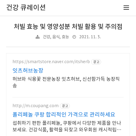
건강 큐레이션
처빌 효능 및 영양성분 처빌 활용 및 주의점
2021. 11. 3.
건강, 음식, 효능
https://smartstore.naver.com/itsherb
광고
잇츠허브농장
허브와 식용꽃 전문농장 잇츠허브, 신선함가득 농장직
송
http://m.coupang.com
광고
폴리페놀 쿠팡 합리적인 가격으로 관리하세요
섭취하기 편한 폴리페놀, 쿠팡에서 다양한 제품을 만나
보세요. 건강식품, 활력을 되찾고 와우회원 캐시적립도