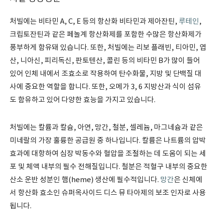
처빌에는 비타민 A, C, E 등의 항산화 비타민과 제아잔틴,
루테인
,
크립토잔틴과 같은 페놀계 항산화제를 포함한 수많은 항산화제가
풍부하게 함유돼 있습니다. 또한, 처빌에는 리보 플래빈, 티아민, 엽
산, 니아신, 피리독신, 판토텐산, 콜린 등의 비타민 B가 많이 들어
있어 인체 내에서 조효소로 작용하여 탄수화물, 지방 및 단백질 대
사에 중요한 역할을 합니다. 또한, 오메가 3, 6 지방산과 식이 섬유
도 함유하고 있어 다양한 효능을 가지고 있습니다.
처빌에는 칼륨과 칼슘, 아연, 망간, 철분, 셀레늄, 마그네슘과 같은
미네랄의 가장 훌륭한 공급원 중 하나입니다. 칼륨은 나트륨의 압박
효과에 대항하여 심장 박동수와 혈압을 조절하는 데 도움이 되는 세
포 및 체액 내부의 필수 전해질입니다. 철분은 적혈구 내부의 중요한
산소 운반 성분인 햄(heme) 생산에 필수적입니다.
망간
은 신체에
서 항산화 효소인 슈퍼옥사이드 디스 뮤 타아제의 보조 인자로 사용
됩니다.