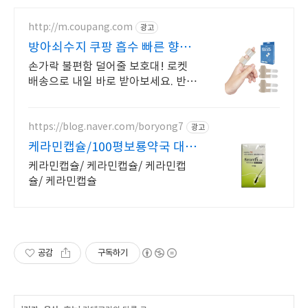
http://m.coupang.com
광고
방아쇠수지 쿠팡 흡수 빠른 향없
는 패치
손가락 불편함 덜어줄 보호대! 로켓
배송으로 내일 바로 받아보세요. 반복
적인 손 사용이 잦다면? 부드러운 고
정력으로 편안한 일상 되찾기.
https://blog.naver.com/boryong7
광고
케라민캡슐/100평보룡약국 대형
약국/태릉입구,육사 근처
케라민캡슐/ 케라민캡슐/ 케라민캡
슐/ 케라민캡슐
공감
구독하기