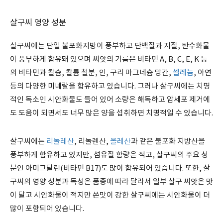
살구씨 영양 성분
살구씨에는 단일 불포화지방이 풍부하고 단백질과 지질, 탄수화물
이 풍부하게 함유돼 있으며 씨앗의 기름은 비타민 A, B, C, E, K 등
의 비타민과 칼슘, 칼륨 철분, 인, 구리 마그네슘 망간,
셀레늄
, 아연
등의 다양한 미네랄을 함유하고 있습니다. 그러나 살구씨에는 치명
적인 독소인 시안화물도 들어 있어 소량은 해독하고 암세포 제거에
도 도움이 되면서도 너무 많은 양을 섭취하면 치명적일 수 있습니다.
살구씨에는
리놀레산
, 리놀렌산,
올레산
과 같은 불포화 지방산을
풍부하게 함유하고 있지만, 섬유질 함량은 적고, 살구씨의 주요 성
분인 아미그달린(비타민 B17)도 많이 함유되어 있습니다. 또한, 살
구씨의 영양 성분과 독성은 품종에 따라 달라서 일부 살구 씨앗은 맛
이 달고 시안화물이 적지만 쓴맛이 강한 살구씨에는 시안화물이 더
많이 포함되어 있습니다.