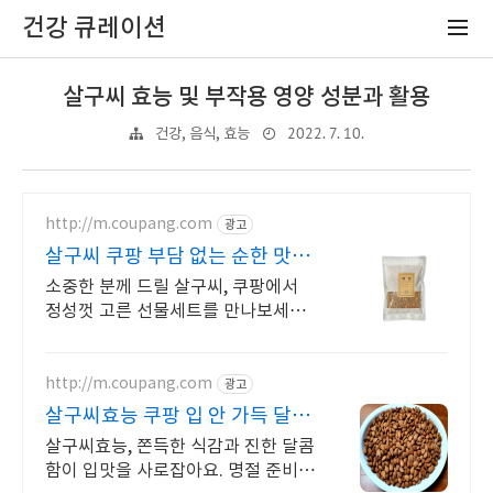
건강 큐레이션
살구씨 효능 및 부작용 영양 성분과 활용
2022. 7. 10.
건강, 음식, 효능
http://m.coupang.com
광고
살구씨 쿠팡 부담 없는 순한 맛과
향
소중한 분께 드릴 살구씨, 쿠팡에서
정성껏 고른 선물세트를 만나보세요.
끓이기만 하면 끝! 쿠팡에서 다양한
한방재료 찾고 와우회원 혜택도 누리
세요.
http://m.coupang.com
광고
살구씨효능 쿠팡 입 안 가득 달콤
한 맛
살구씨효능, 쫀득한 식감과 진한 달콤
함이 입맛을 사로잡아요. 명절 준비도