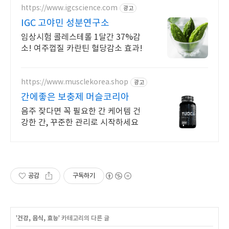
https://www.igcscience.com
광고
IGC 고야민 성분연구소
임상시험 콜레스테롤 1달간 37%감
소! 여주껍질 카란틴 혈당감소 효과!
https://www.musclekorea.shop
광고
간에좋은 보충제 머슬코리아
음주 잦다면 꼭 필요한 간 케어템 건
강한 간, 꾸준한 관리로 시작하세요
공감
구독하기
'
건강, 음식, 효능
' 카테고리의 다른 글