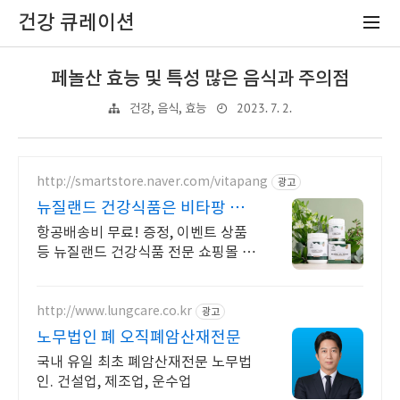
건강 큐레이션
페놀산 효능 및 특성 많은 음식과 주의점
2023. 7. 2.
건강, 음식, 효능
http://smartstore.naver.com/vitapang
광고
뉴질랜드 건강식품은 비타팡 금
액대별 사은품 추가 증정!
항공배송비 무료! 증정, 이벤트 상품
등 뉴질랜드 건강식품 전문 쇼핑몰 효
능 초유, 산양유, 프로폴리스, 초록입
홍합, 마누카꿀 등 지금 바로 만나보
세요.
http://www.lungcare.co.kr
광고
노무법인 폐 오직폐암산재전문
국내 유일 최초 폐암산재전문 노무법
인. 건설업, 제조업, 운수업