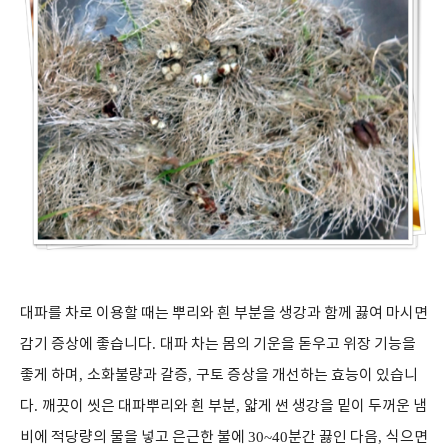
대파를 차로 이용할 때는 뿌리와 흰 부분을 생강과 함께 끓여 마시면
감기 증상에 좋습니다
.
대파 차는 몸의 기운을 돋우고 위장 기능을
좋게 하며
,
소화불량과 갈증
,
구토 증상을 개선하는 효능이 있습니
다
.
깨끗이 씻은 대파뿌리와 흰 부분
,
얇게 썬 생강을 밑이 두꺼운 냄
비에 적당량의 물을 넣고 은근한 불에
30~40
분간 끓인 다음
,
식으면