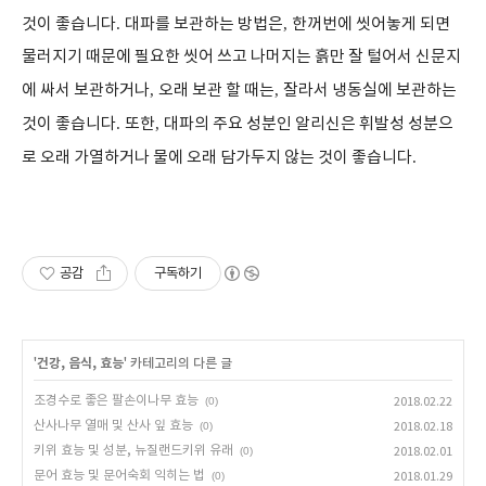
것이 좋습니다
.
대파를 보관하는 방법은
,
한꺼번에 씻어놓게 되면
물러지기 때문에 필요한 씻어 쓰고 나머지는 흙만 잘 털어서 신문지
에 싸서 보관하거나
,
오래 보관 할 때는
,
잘라서 냉동실에 보관하는
것이 좋습니다
.
또한
,
대파의 주요 성분인 알리신은 휘발성 성분으
로 오래 가열하거나 물에 오래 담가두지 않는 것이 좋습니다
.
공감
구독하기
'
건강, 음식, 효능
' 카테고리의 다른 글
조경수로 좋은 팔손이나무 효능
(0)
2018.02.22
산사나무 열매 및 산사 잎 효능
(0)
2018.02.18
키위 효능 및 성분, 뉴질랜드키위 유래
(0)
2018.02.01
문어 효능 및 문어숙회 익히는 법
(0)
2018.01.29