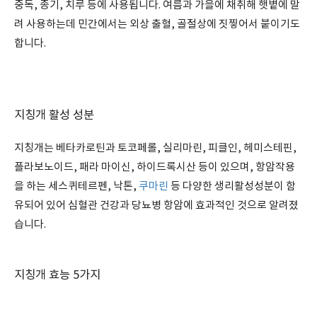
중독, 종기, 치루 등에 사용됩니다. 여름과 가을에 채취해 햇볕에 말
려 사용하는데 민간에서는 외상 출혈, 골절상에 짓찧어서 붙이기도
합니다.
지칭개 활성 성분
지칭개는 베타카로틴과 토코페롤, 실리마린, 피클인, 헤미스테핀,
플라보노이드, 패라 마이신, 하이드록시산 등이 있으며, 항암작용
을 하는 세스퀴테르펜, 낙톤,
쿠마린
등 다양한 생리활성성분이 함
유되어 있어 심혈관 건강과 당뇨병 항암에 효과적인 것으로 알려졌
습니다.
지칭개 효능 5가지