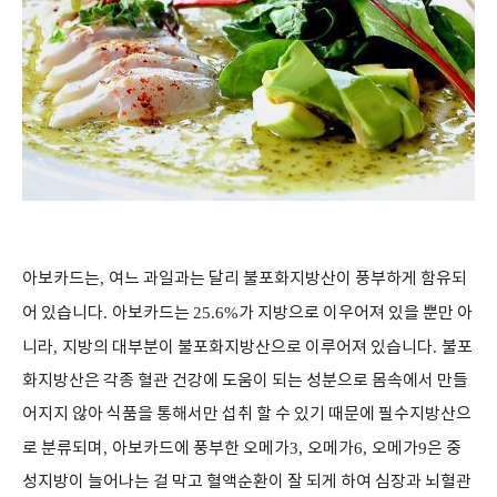
아보카드는
,
여느 과일과는 달리 불포화지방산이 풍부하게 함유되
어 있습니다
.
아보카드는
25.6%
가 지방으로 이우어져 있을 뿐만 아
니라
,
지방의 대부분이 불포화지방산으로 이루어져 있습니다
.
불포
화지방산은 각종 혈관 건강에 도움이 되는 성분으로 몸속에서 만들
어지지 않아 식품을 통해서만 섭취 할 수 있기 때문에 필수지방산으
로 분류되며
,
아보카드에 풍부한 오메가
3,
오메가
6,
오메가
9
은 중
성지방이 늘어나는 걸 막고 혈액순환이 잘 되게 하여 심장과 뇌혈관