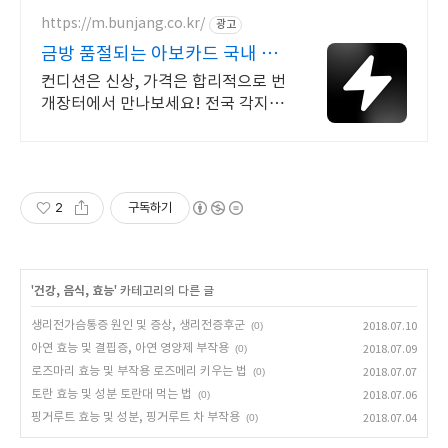
https://m.bunjang.co.kr/
광고
금방 품절되는 아보카드 국내 최
대 브랜드 중고거래
컨디션은 신상, 가격은 합리적으로 번
개장터에서 만나보세요! 전국 각지에
서 올라오는 전국구 최다 상품 매일 1
0만 개 이상의 신규 상품 업로드
2
구독하기
'
건강, 음식, 효능
' 카테고리의 다른 글
생리전가슴통증 원인 및 증상, 생리전증후군
(0)
2018.07.10
아연 효능 및 결핍증, 아연 영양제 부작용
(0)
2018.07.09
로즈마리 효능 및 부작용 로즈메리 키우는 법
(0)
2018.07.07
토란 효능 및 성분 토란대 먹는 법
(0)
2018.07.06
핑거루트 효능 및 성분, 핑거루트 차 부작용
(0)
2018.07.04