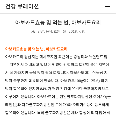
건강 큐레이션
아보카드효능 및 먹는 법, 아보카드요리
2018. 7. 8.
건강, 음식, 효능
아보카드효능 및 먹는 법
아보카드요리
,
아보카드의 원산지는 멕시코지만 최근에는 중남미와 뉴질랜드 많
은 지역에서 재배되고 있으며 햇볕이 강렬하고 토양이 좋은 지역에
서 잘 자라지만 물을 많이 필요로 합니다
.
아보카도에는 식물성 지
방이 풍부하게 함유되어 있습니다
.
아보카드
100g
에는
25.6g
의 지
방이 함유되어 있지만
84%
가 혈관 건강에 유익한 불포화지방으로
이루어져 있습니다
.
아보카드에는 단일불포화지방산인 오메가
9(
올
레인산
)
과 다가불포화지방산인 오메가
3
와 오메가
6
등이 풍부하게
함유되어 있습니다
.
특히 불포화지방산은 체내 합성이 되지 않아 식