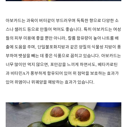
아보카드는 과육이 버터같이 부드러우며 독특한 향으로 다양한 소
스나 샐러드 등으로 만들어 먹어도 좋습니다
.
특히 아보카드는 여성
들의 피부 미용에 좋을 뿐만 아니라
,
칼륨 함유량이 높아 나트륨 배
출에 도움을 주며
,
단일불포화지방과 같은 양질의 식물성 지방이 풍
부하여 뱃살을 빼는 데 좋은 식품으로 꼽히고 있습니다
.
아보카드는
너무 많이만 먹지 않으면
,
포만감을 느끼게 하면서도
,
베타카로틴
과 비타민
A
가 풍부하게 함유되어 있어 위 점막을 보호하는 효과가
있어 위염이나 위궤양을 예방하는 효과가 있습니다
.