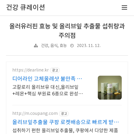
건강 큐레이션
올러유러핀 효능 및 올리브잎 추출물 섭취량과
주의점
2023. 11. 12.
건강, 음식, 효능
https://dearline.kr
광고
디어라인 고체올레샷 불만족 시,
100% 환불
고칼로리 올리브유 대신,올리브잎
+레몬+핵심 부원료 6종으로 완성하
는 여성 밸런스 ㅣ지중해 올리브잎 아
뜰리에
http://m.coupang.com
광고
올리브잎추출물 쿠팡 로켓배송으로 빠르게 받아
봐요
섭취하기 편한 올리브잎추출물, 쿠팡에서 다양한 제품