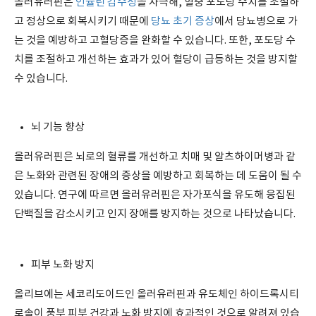
올러유러핀은
인슐린 감수성
을 자극해, 혈중 포도당 수치를 조절하
고 정상으로 회복시키기 때문에
당뇨 초기 증상
에서 당뇨병으로 가
는 것을 예방하고 고혈당증을 완화할 수 있습니다. 또한, 포도당 수
치를 조절하고 개선하는 효과가 있어 혈당이 급등하는 것을 방지할
수 있습니다.
뇌 기능 향상
올러유러핀은 뇌로의 혈류를 개선하고 치매 및 알츠하이머병과 같
은 노화와 관련된 장애의 증상을 예방하고 회복하는 데 도움이 될 수
있습니다. 연구에 따르면 올러유러핀은 자가포식을 유도해 응집된
단백질을 감소시키고 인지 장애를 방지하는 것으로 나타났습니다.
피부 노화 방지
올리브에는 세코리도이드인 올러유러핀과 유도체인 하이드록시티
로솔이 풍부 피부 건강과 노화 방지에 효과적인 것으로 알려져 있습