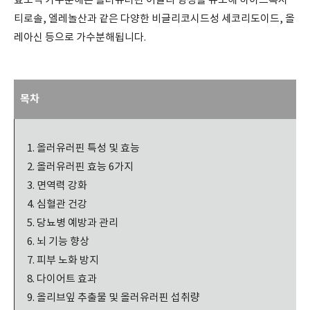
효소적 가수분해는 올러유러핀 어글리 형성을 유도해 하이드록시
티로솔, 엘레놀산과 같은 다양한 비글리코시드성 세코리도이드, 올
레아신 등으로 가수분해됩니다.
목차
올러유러핀 특성 및 효능
올러유러핀 효능 6가지
면역력 강화
심혈관 건강
당뇨병 예방과 관리
뇌 기능 향상
피부 노화 방지
다이어트 효과
올리브잎 추출물 및 올러유러핀 섭취량