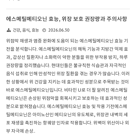
에스메틸메티오닌 효능, 위장 보호 권장량과 주의사항
2026.06.30
건강, 음식, 효능
위점막 재생과 염증 완화에 도움이 되는 에스메틸메티오닌 효능 기
전을 분석합니다. 에스메틸메티오닌의 해독 기능과 지방간 억제 효
과, 갑상선 질환자나 소화력이 약한 분들을 위한 부작용 방지, 하루
권장량을 정리했습니다. 현대인들은 불규칙한 식습관과 자극적인
음식 섭취로 인해 만성적인 위장 질환을 겪는 경우가 많습니다. 이러
한 상황에서 위 건강을 지키는 데 효과적인 성분으로 주목받는 것이
바로 에스메틸메티오닌입니다. 비타민 U로 더 잘 알려진 에스메틸
메티오닌은 손상된 위점막을 회복시키고 보호하는 데 효과적인 성
분으로 밝혀졌습니다. 에스메틸메티오닌 효능 및 작용 기전에스메
틸메티오닌은 아미노산인 메티오닌의 유도체로, 위장관 내벽의 세
포 재생을 촉진하는 항궤양 인자로 작용합니다. 위벽이 위산이나 외
부 자극에 손상..