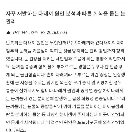
자꾸 재발하는 다래끼 원인 분석과 빠른 회복을 돕는 눈
관리
2026.07.03
건강, 음식, 효능
반복되는 다래끼 원인은 무엇일까요? 속다래끼와 겉다래끼의 차이
점부터 눈꺼풀 기름샘이 막히는 것을 방지하는 관리 방법까지 정리
했습니다. 눈 건강을 지키는 세안법과 도움이 되는 영양소 확인하세
요. 눈꺼풀 통증과 함께 붉게 부어오르는 경험은 누구나 한 번쯤 겪
게 되는 불편함입니다. 흔히 다래끼라고 부르는 이런 증상은 일상생
활에 큰 지장을 주지는 않지만 외관상 보기 좋지 않고 방치할 경우
통증이 심해지기도 합니다.다래끼 원인과 종류별 증상 차이다래끼
는 눈꺼풀에 있는 분비샘에 발생하는 급성 화농성 염증입니다. 우리
눈꺼풀에는 눈물의 증발을 막기 위해 기름을 분비하는 마이봄샘과
땀을 분비하는 몰샘 등 다양한 분비샘이 존재하는데 이곳이 감염되
면 문제가 시작됩니다. 직접적인 원인은 포도상구균에 의한 감염입
니다. 평소..