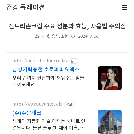
건강 큐레이션
겐트리손크림 주요 성분과 효능, 사용법 주의점
2024. 9. 26.
건강, 음식, 효능
https://honestnature.co.kr/
광고
남성기력충전 호로파파워맥스
뿌리 끝까지 단단하게 채워주는 힘을
느껴보세요
https://www.jueunteck.kr
광고
(주)주은테크
세계의 자동화 기술,이제는 하나로 연
결됩니다. 물류 솔루션, 제어 기술, 현